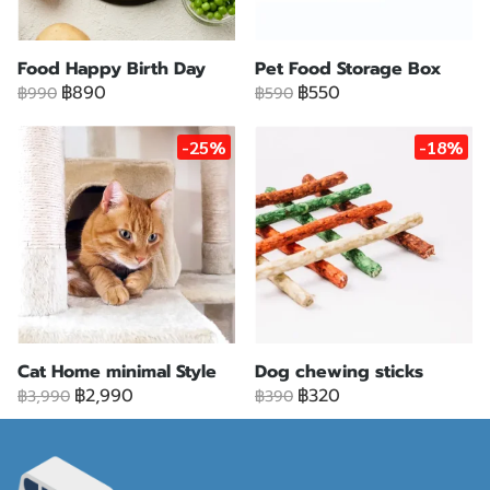
Food Happy Birth Day
Pet Food Storage Box
฿890
฿550
฿990
฿590
-25%
-18%
Cat Home minimal Style
Dog chewing sticks
฿2,990
฿320
฿3,990
฿390