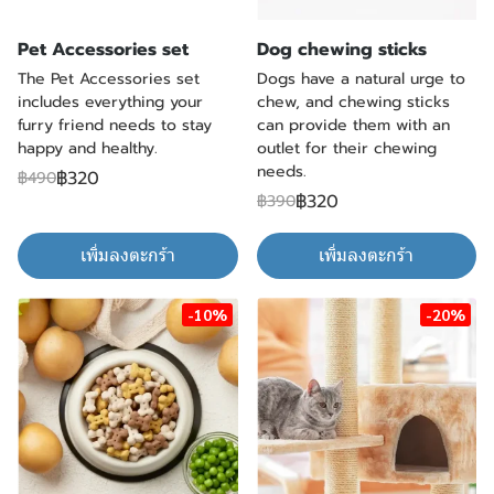
Pet Accessories set
Dog chewing sticks
The Pet Accessories set
Dogs have a natural urge to
includes everything your
chew, and chewing sticks
furry friend needs to stay
can provide them with an
happy and healthy.
outlet for their chewing
needs.
฿320
฿490
฿320
฿390
เพิ่มลงตะกร้า
เพิ่มลงตะกร้า
-10%
-20%