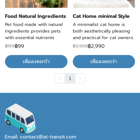
Food Natural Ingredients
Cat Home minimal Style
Pet food made with natural
A minimalist cat home is
ingredients provides pets
both aesthetically pleasing
with essential nutrients
and practical for cat owners.
฿99
฿2,990
฿159
฿3,990
เพิ่มลงตะกร้า
เพิ่มลงตะกร้า
1
Email: contact@at-transit.com