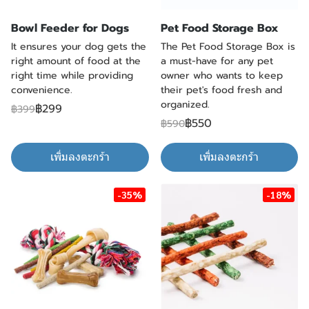
Bowl Feeder for Dogs
Pet Food Storage Box
It ensures your dog gets the
The Pet Food Storage Box is
right amount of food at the
a must-have for any pet
right time while providing
owner who wants to keep
convenience.
their pet's food fresh and
organized.
฿299
฿399
฿550
฿590
เพิ่มลงตะกร้า
เพิ่มลงตะกร้า
-35%
-18%